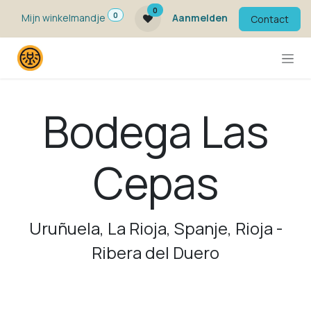
Overslaan naar inhoud
0
0
Mijn winkelmandje
Aanmelden
Contact
Bodega Las
Cepas
Uruñuela, La Rioja, Spanje, Rioja -
Ribera del Duero