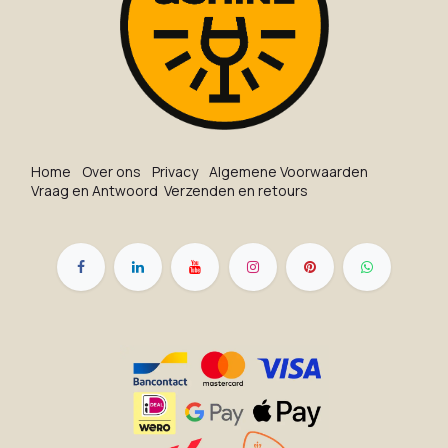
Ho​me
O​ve​r on​s
Privacy
Algemene Voorwaarden
Vraag en Antwoord
Verzenden en retours