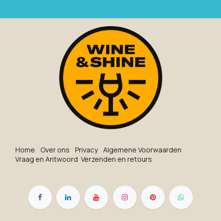
Ho​me
O​ve​r on​s
Privacy
Algemene Voorwaarden
Vraag en Antwoord
Verzenden en retours