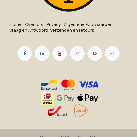
Ho​me
O​ve​r on​s
Privacy
Algemene Voorwaarden
Vraag en Antwoord
Verzenden en retours