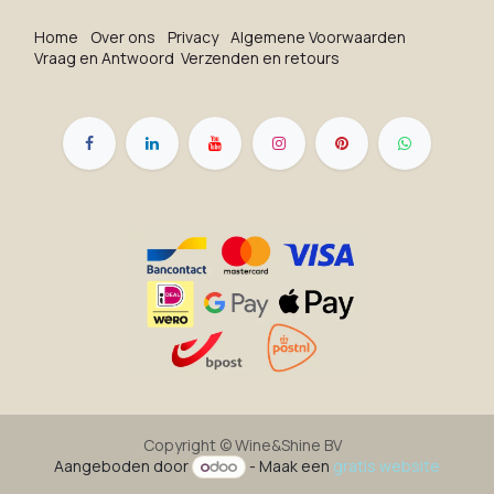
Ho​me
O​ve​r on​s
Privacy
Algemene Voorwaarden
Vraag en Antwoord
Verzenden en retours
Copyright ©
Wine&Shine BV
Aangeboden door
- Maak een
gratis website