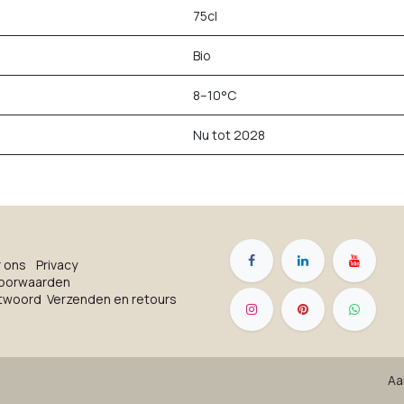
75cl
Bio
8–10°C
Nu tot 2028
r on​s
Privacy
oorwaarden
ntwoord
Verzenden en retours
Aa