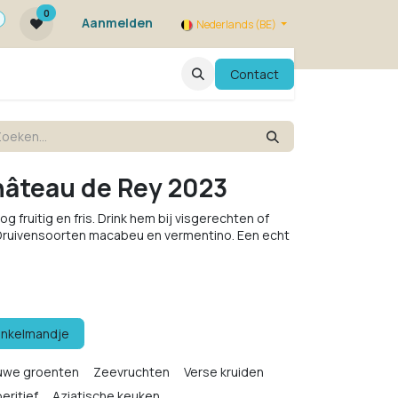
0
Aanmelden
Nederlands (BE)
ie zijn we ?
FAQ
Evenementen
Contact
hâteau de Rey 2023
oog fruitig en fris. Drink hem bij visgerechten of
 Druivensoorten macabeu en vermentino. Een echt
inkelmandje
uwe groenten
Zeevruchten
Verse kruiden
eritief
Aziatische keuken