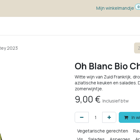
0
Mijn winkelmandje
ketten
Wijn voor ...
Wijnmakers
Blog
w
 Rey 2023
Oh Blanc Bio C
Witte wijn van Zuid Frankrijk, dr
aziatische keuken en salades.
zomerwijntje.
9,00
€
Inclusief btw
In w
Vegetarische gerechten
Ra
Vis
Salades
Asperges
Ap