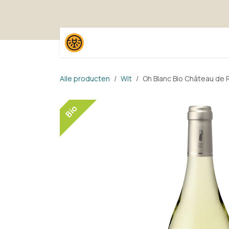
Overslaan naar inhoud
Home
Shop
Proefpak
Alle producten
Wit
Oh Blanc Bio Château de
Bio