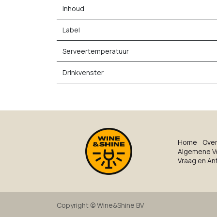
Inhoud
Label
Serveertemperatuur
Drinkvenster
Ho​me
O​ve​
Algemene V
Vraag en A
Copyright ©
Wine&Shine BV