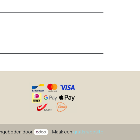
ngeboden door
- Maak een
gratis website