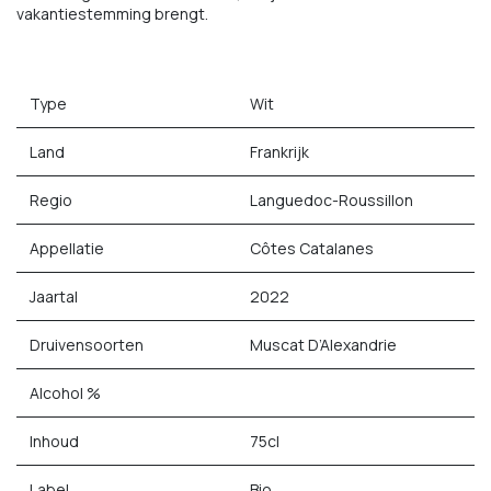
vakantiestemming brengt.
Type
Wit
Land
Frankrijk
Regio
Languedoc-Roussillon
Appellatie
Côtes Catalanes
Jaartal
2022
Druivensoorten
Muscat D’Alexandrie
Alcohol %
Inhoud
75cl
Label
Bio