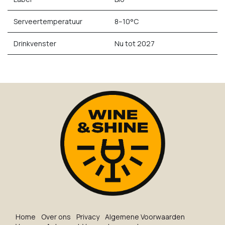
Serveertemperatuur
8–10°C
Drinkvenster
Nu tot 2027
Ho​me
O​ve​r on​s
Privacy
Algemene Voorwaarden