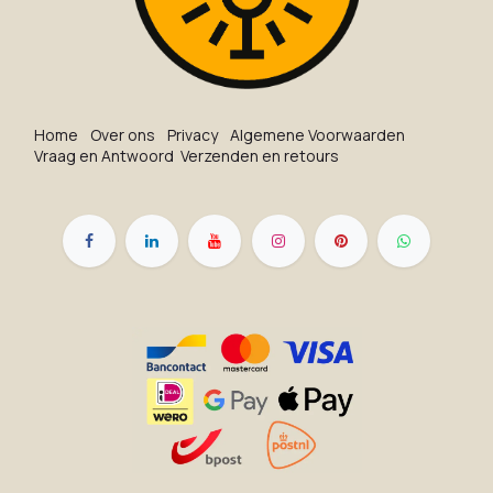
Ho​me
O​ve​r on​s
Privacy
Algemene Voorwaarden
Vraag en Antwoord
Verzenden en retours