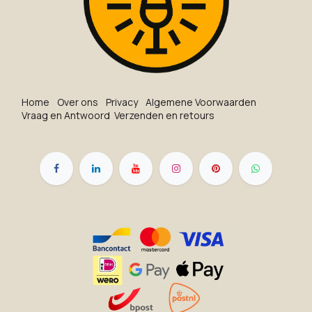
Ho​me
O​ve​r on​s
Privacy
Algemene Voorwaarden
Vraag en Antwoord
Verzenden en retours