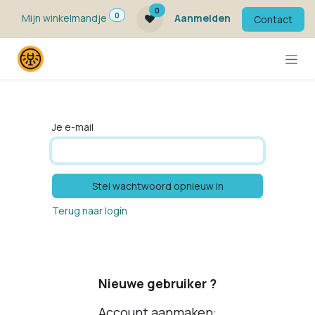
Overslaan naar inhoud
0
0
Mijn winkelmandje
Aanmelden
Contact
Je e-mail
Stel wachtwoord opnieuw in
Terug naar login
Nieuwe gebruiker ?
Account aanmaken: