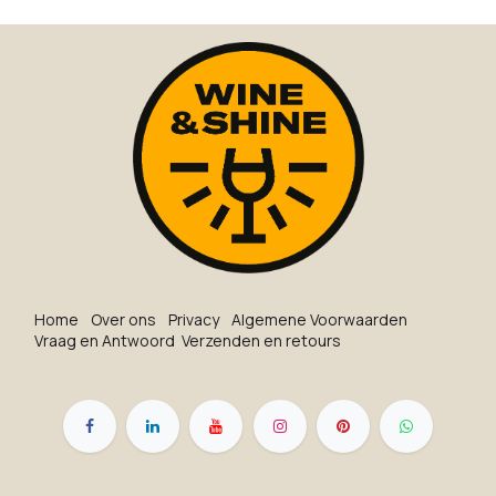
Ho​me
O​ve​r on​s
Privacy
Algemene Voorwaarden
Vraag en Antwoord
Verzenden en retours