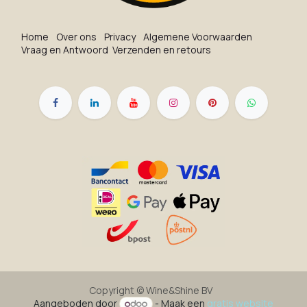
Ho​me
O​ve​r on​s
Privacy
Algemene Voorwaarden
Vraag en Antwoord
Verzenden en retours
Copyright ©
Wine&Shine BV
Aangeboden door
- Maak een
gratis website