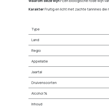
Waarom deze wijn?
Een biologische rode wijn va
Karakter
Fruitig en licht met zachte tannines die 
Type
Land
Regio
Appellatie
Jaartal
Druivensoorten
Alcohol %
Inhoud