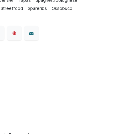
eritief
Tapas
Spaghetti bolognese
Streetfood
Spareribs
Ossobuco
ten