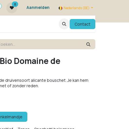
0
Aanmelden
Nederlands (BE)
ie zijn we ?
FAQ
Evenementen
Contact
 Bio Domaine de
de druivensoort alicante bouschet. Je kan hem
met of zonder reden.
inkelmandje