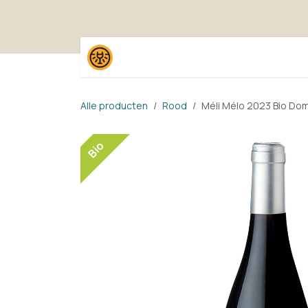
Overslaan naar inhoud
Home
Shop
Proefpak
Alle producten
Rood
Méli Mélo 2023 Bio Do
Bio