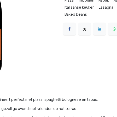
Pizza
Tabouleh
Kebab
Ap
Italiaanse keuken
Lasagna
Baked beans
Gevulde toma
ineert perfect met pizza, spaghetti bolognese en tapas.
en gezellige avond met vrienden op het terras.