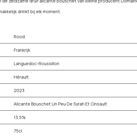
n de zeldzame druif alicante bouschet van kleine producent Domai
makkelijk drinkt bij elk moment.
Rood
Frankrijk
Languedoc-Roussillon
Hérault
2023
Alicante Bouschet Un Peu De Syrah Et Cinsault
13,5%
75cl