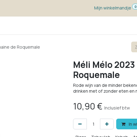
0
Mijn winkelmandje
ketten
Wijn voor ...
Wijnmakers
Blog
w
maine de Roquemale
Méli Mélo 2023
Roquemale
Rode wijn van de minder beken
drinken met of zonder eten en 
10,90
€
Inclusief btw
In w