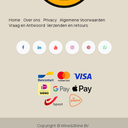
Ho​me
O​ve​r on​s
Privacy
Algemene Voorwaarden
Vraag en Antwoord
Verzenden en retours
Copyright ©
Wine&Shine BV