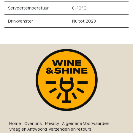
Serveertemperatuur
8–10°C
Drinkvenster
Nu tot 2028
Ho​me
O​ve​r on​s
Privacy
Algemene Voorwaarden
Vraag en Antwoord
Verzenden en retours