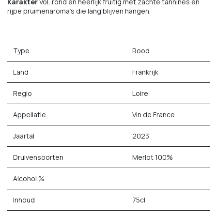
Karakter
Vol, rond en heerlijk fruitig met zachte tannines en
rijpe pruimenaroma's die lang blijven hangen.
Type
Rood
Land
Frankrijk
Regio
Loire
Appellatie
Vin de France
Jaartal
2023
Druivensoorten
Merlot 100%
Alcohol %
Inhoud
75cl