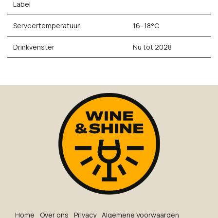
Label
Serveertemperatuur
16–18°C
Drinkvenster
Nu tot 2028
Ho​me
O​ve​r on​s
Privacy
Algemene Voorwaarden