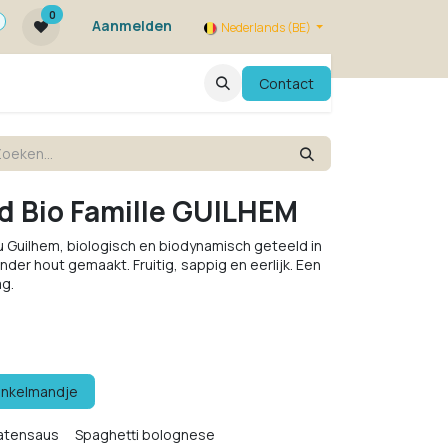
0
Aanmelden
Nederlands (BE)
ie zijn we ?
FAQ
Evenementen
Contact
d Bio Famille GUILHEM
 Guilhem, biologisch en biodynamisch geteeld in
er hout gemaakt. Fruitig, sappig en eerlijk. Een
ag.
inkelmandje
matensaus
Spaghetti bolognese