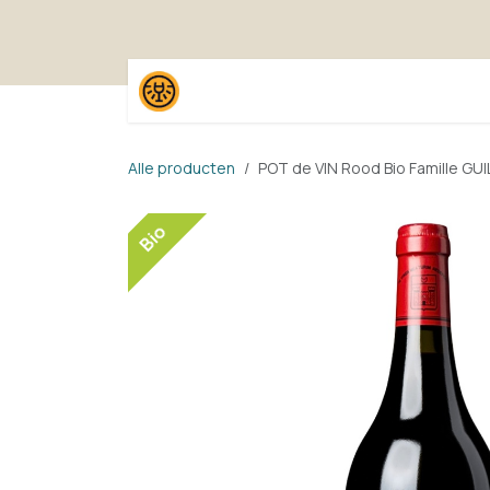
Overslaan naar inhoud
Home
Shop
Proefpak
Alle producten
POT de VIN Rood Bio Famille GU
Bio