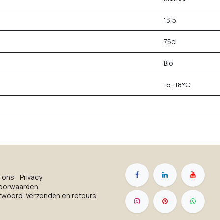
13,5
75cl
Bio
16–18°C
r on​s
Privacy
oorwaarden
ntwoord
Verzenden en retours