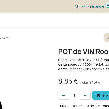
0
Mijn winkelmandje
ketten
Wijn voor ...
Wijnmakers
Blog
w
ILHEM
POT de VIN Roo
Rode IGP Pays d'Oc van Château
de Languedoc. 100% merlot, zond
echte vriendenwijn voor elke d
8,85
€
Inclusief btw
In w
Pizza
Kebab
Balletjes to