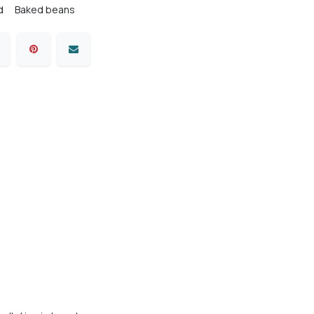
d
Baked beans
Comfort food