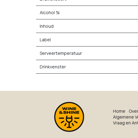
Alcohol %
Inhoud
Label
Serveertemperatuur
Drinkvenster
Ho​me
O​ve​
Algemene V
Vraag en A