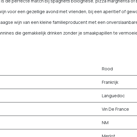
is de perfecte match bij spaghetti bolognese, pizza margherita of 
wijn voor een gezellige avond met vrienden, bij een aperitief of ge
daagse wijn van een kleine familieproducent met een onverslaanbare
 tannines die gemakkelijk drinken zonder je smaakpapillen te vermoei
Rood
Frankrijk
Languedoc
Vin De France
NM
Merlot