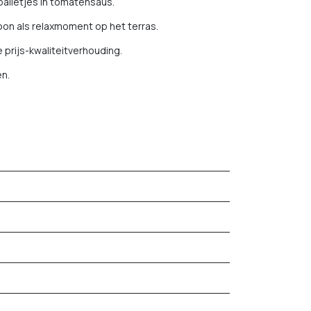
balletjes in tomatensaus.
woon als relaxmoment op het terras.
 prijs-kwaliteitverhouding.
en.