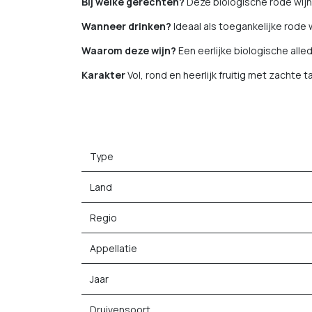
Bij welke gerechten?
Deze biologische rode wijn 
Wanneer drinken?
Ideaal als toegankelijke rode 
Waarom deze wijn?
Een eerlijke biologische alle
Karakter
Vol, rond en heerlijk fruitig met zachte
Type
Land
Regio
Appellatie
Jaar
Druivensoort