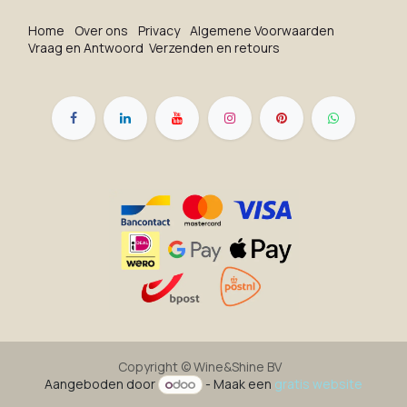
Ho​me
O​ve​r on​s
Privacy
Algemene Voorwaarden
Vraag en Antwoord
Verzenden en retours
Copyright ©
Wine&Shine BV
Aangeboden door
- Maak een
gratis website