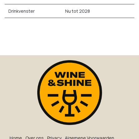
Drinkvenster
Nu tot 2028
Ho​me
O​ve​r on​s
Privacy
Algemene Voorwaarden