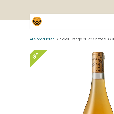
Overslaan naar inhoud
Home
Shop
Proefpak
Alle producten
Soleil Orange 2022 Chateau GU
Bio