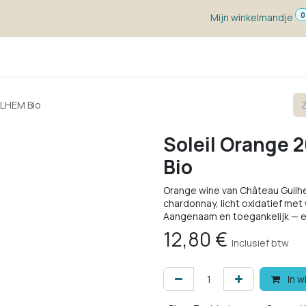
0
Mijn winkelmandje
ketten
Wijn voor ...
Wijnmakers
Blog
w
ILHEM Bio
Soleil Orange
Bio
Orange wine van Château Guilh
chardonnay, licht oxidatief met
Aangenaam en toegankelijk — ee
12,80
€
Inclusief btw
In w