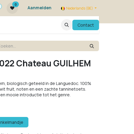
0
Aanmelden
Nederlands (BE)
ie zijn we ?
FAQ
Evenementen
Contact
 2022 Chateau GUILHEM
em, biologisch geteeld in de Languedoc. 100%
 wit fruit, noten en een zachte tanninetoets.
n mooie introductie tot het genre.
inkelmandje