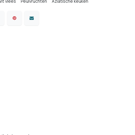
it vlees
Peulvruchten
Aziatische keuken