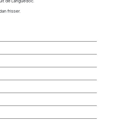
uit de Languedoc.
an frisser.