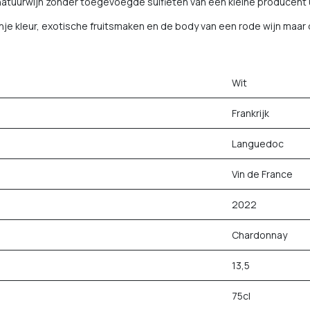
natuurwijn zonder toegevoegde sulfieten van een kleine producent 
e kleur, exotische fruitsmaken en de body van een rode wijn maar d
Wit
Frankrijk
Languedoc
Vin de France
2022
Chardonnay
13,5
75cl