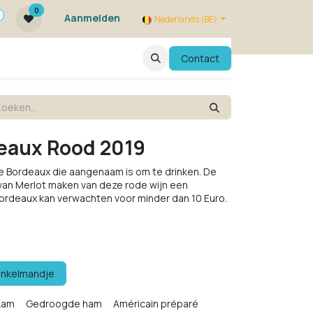
0
Aanmelden
Nederlands (BE)
ie zijn we ?
FAQ
Evenementen
Contact
eaux Rood 2019
de Bordeaux die aangenaam is om te drinken. De
van Merlot maken van deze rode wijn een
 Bordeaux kan verwachten voor minder dan 10 Euro.
inkelmandje
Lam
Gedroogde ham
Américain préparé