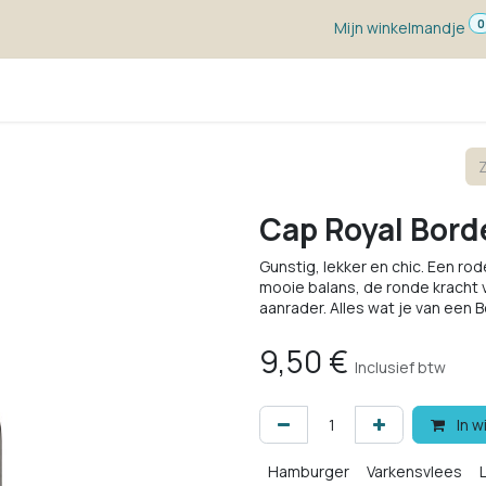
0
Mijn winkelmandje
ketten
Wijn voor ...
Wijnmakers
Blog
w
Cap Royal Bord
Gunstig, lekker en chic. Een ro
mooie balans, de ronde kracht 
aanrader. Alles wat je van een
9,50
€
Inclusief btw
In w
Hamburger
Varkensvlees