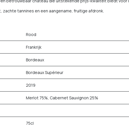
en betrouwbaar château die uitstekende prijs-kwaliteit biedt voor l
it, zachte tannines en een aangename, fruitige afdronk.
Rood
Frankrijk
Bordeaux
Bordeaux Supérieur
2019
Merlot 75%, Cabernet Sauvignon 25%
75cl