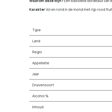
Waarom deze wijn?
Een klassieke Bordeaux van e
Karakter
Vol en rond in de mond met rijp rood fru
Type
Land
Regio
Appellatie
Jaar
Druivensoort
Alcohol %
Inhoud