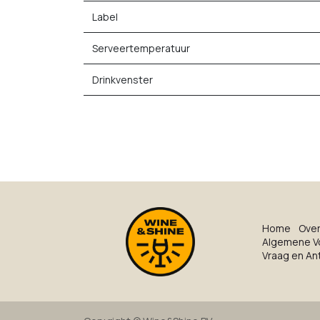
Label
Serveertemperatuur
Drinkvenster
Ho​me
O​ve​
Algemene V
Vraag en A