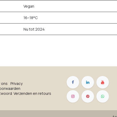
Vegan
16–18°C
Nu tot 2024
r on​s
Privacy
oorwaarden
ntwoord
Verzenden en retours
Aa