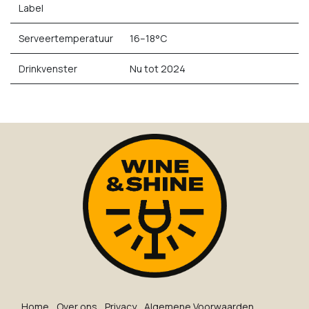
Label
Serveertemperatuur
16–18°C
Drinkvenster
Nu tot 2024
Ho​me
O​ve​r on​s
Privacy
Algemene Voorwaarden