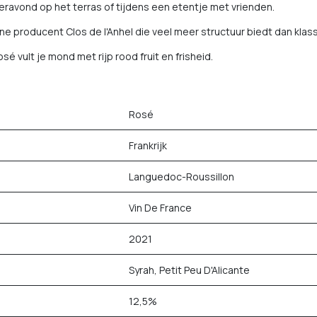
eravond op het terras of tijdens een etentje met vrienden.
ne producent Clos de l'Anhel die veel meer structuur biedt dan klas
é vult je mond met rijp rood fruit en frisheid.
Rosé
Frankrijk
Languedoc-Roussillon
Vin De France
2021
Syrah, Petit Peu D'Alicante
12,5%