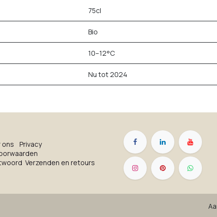
75cl
Bio
10–12°C
Nu tot 2024
r on​s
Privacy
oorwaarden
ntwoord
Verzenden en retours
Aa