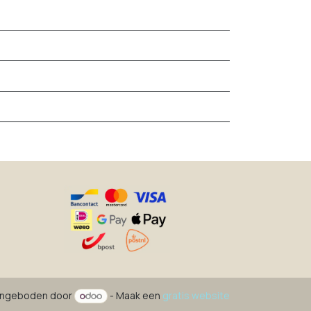
ngeboden door
- Maak een
gratis website