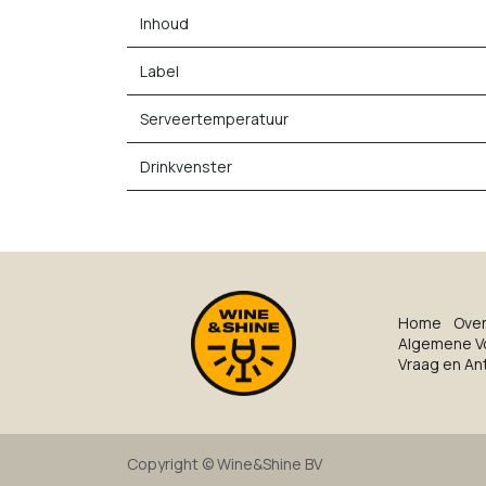
Inhoud
Label
Serveertemperatuur
Drinkvenster
Ho​me
O​ve​
Algemene V
Vraag en A
Copyright ©
Wine&Shine BV