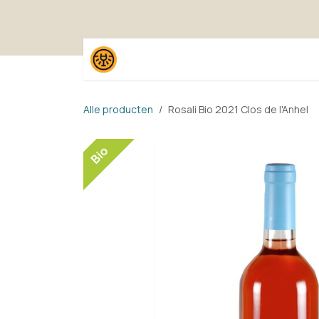
Overslaan naar inhoud
Home
Shop
Proefpak
Alle producten
Rosali Bio 2021 Clos de l'Anhel
Bio