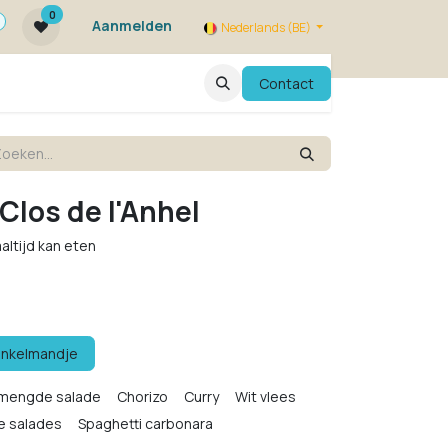
0
Aanmelden
Nederlands (BE)
ie zijn we ?
FAQ
Evenementen
Contact
 Clos de l'Anhel
altijd kan eten
inkelmandje
mengde salade
Chorizo
Curry
Wit vlees
e salades
Spaghetti carbonara