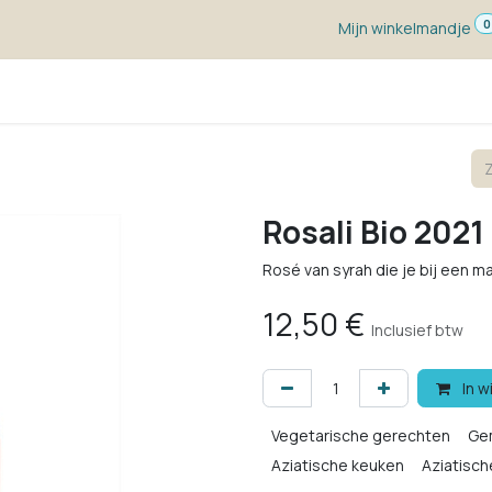
0
Mijn winkelmandje
ketten
Wijn voor ...
Wijnmakers
Blog
w
Rosali Bio 2021
Rosé van syrah die je bij een ma
12,50
€
Inclusief btw
In w
Vegetarische gerechten
Ge
Aziatische keuken
Aziatisch