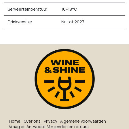
Serveertemperatuur
16–18°C
Drinkvenster
Nu tot 2027
Ho​me
O​ve​r on​s
Privacy
Algemene Voorwaarden
Vraag en Antwoord
Verzenden en retours