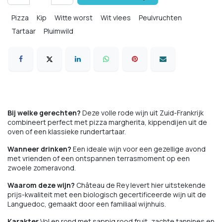
Pizza
Kip
Witte worst
Wit vlees
Peulvruchten
Tartaar
Pluimwild
Bij welke gerechten?
Deze volle rode wijn uit Zuid-Frankrijk
combineert perfect met pizza margherita, kippendijen uit de
oven of een klassieke rundertartaar.
Wanneer drinken?
Een ideale wijn voor een gezellige avond
met vrienden of een ontspannen terrasmoment op een
zwoele zomeravond.
Waarom deze wijn?
Château de Rey levert hier uitstekende
prijs-kwaliteit met een biologisch gecertificeerde wijn uit de
Languedoc, gemaakt door een familiaal wijnhuis.
Karakter
Vol en rond met sappig rood fruit, zachte tannines en