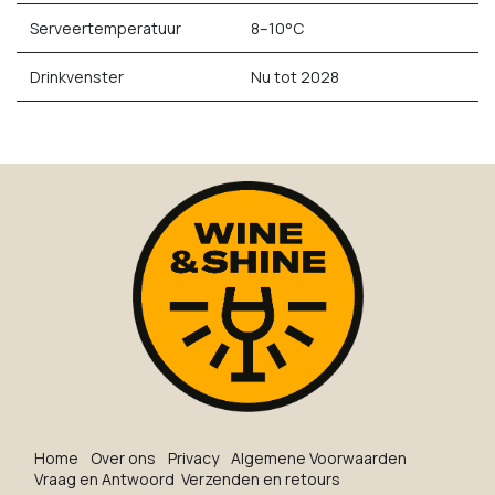
Serveertemperatuur
8–10°C
Drinkvenster
Nu tot 2028
Ho​me
O​ve​r on​s
Privacy
Algemene Voorwaarden
Vraag en Antwoord
Verzenden en retours