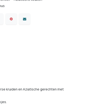
mus
verse kruiden en Aziatische gerechten met
pjes.