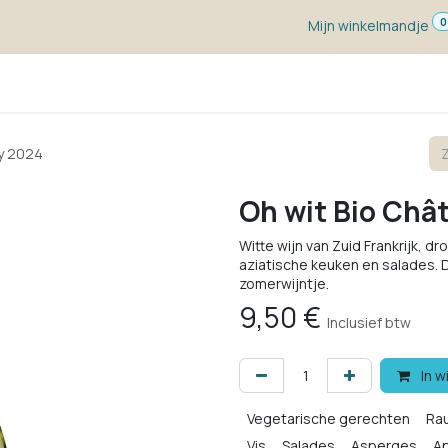
0
Mijn winkelmandje
ketten
Wijn voor ...
Wijnmakers
Blog
w
ey 2024
Oh wit Bio Châ
Witte wijn van Zuid Frankrijk, dr
aziatische keuken en salades.
zomerwijntje.
9,50
€
Inclusief btw
In w
Vegetarische gerechten
Ra
Vis
Salades
Asperges
Ap