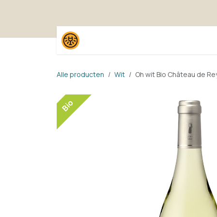
Overslaan naar inhoud
Home
Shop
Proefpak
Alle producten
Wit
Oh wit Bio Château de R
Bio