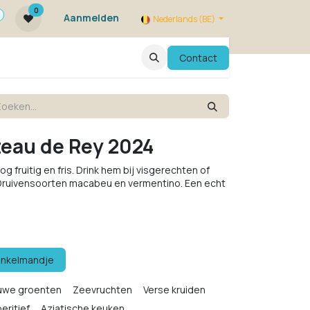
0
Aanmelden
Nederlands (BE)
ie zijn we ?
FAQ
Evenementen
Contact
teau de Rey 2024
oog fruitig en fris. Drink hem bij visgerechten of
 Druivensoorten macabeu en vermentino. Een echt
inkelmandje
uwe groenten
Zeevruchten
Verse kruiden
eritief
Aziatische keuken