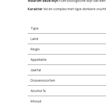
Waarom deze wijn?
Een biologische wijn van een
Karakter
Vol en complex met rijpe donkere vruchte
Type
Land
Regio
Appellatie
Jaartal
Druivensoorten
Alcohol %
Inhoud