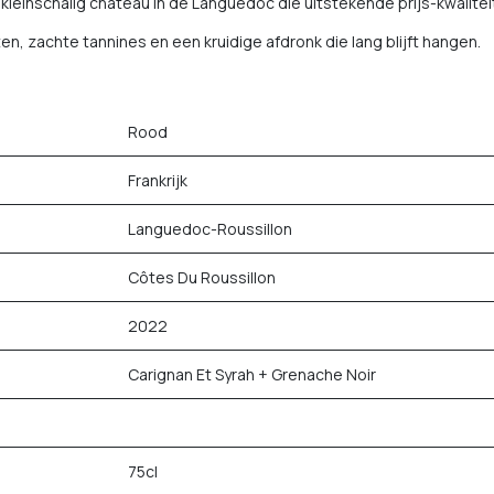
 kleinschalig château in de Languedoc die uitstekende prijs-kwalite
n, zachte tannines en een kruidige afdronk die lang blijft hangen.
Rood
Frankrijk
Languedoc-Roussillon
Côtes Du Roussillon
2022
Carignan Et Syrah + Grenache Noir
75cl