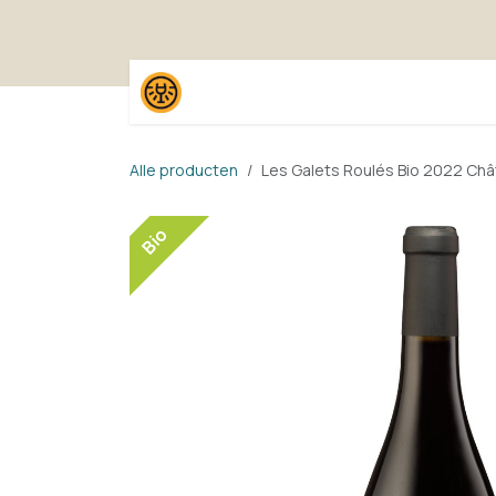
Overslaan naar inhoud
Home
Shop
Proefpak
Alle producten
Les Galets Roulés Bio 2022 Ch
Bio