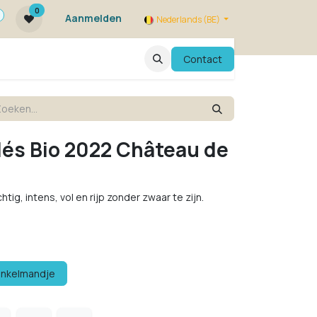
0
Aanmelden
Nederlands (BE)
ie zijn we ?
FAQ
Evenementen
Contact
lés Bio 2022 Château de
htig, intens, vol en rijp zonder zwaar te zijn.
inkelmandje