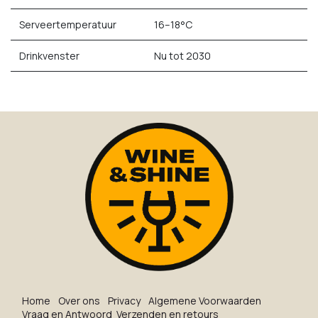
Serveertemperatuur
16–18°C
Drinkvenster
Nu tot 2030
Ho​me
O​ve​r on​s
Privacy
Algemene Voorwaarden
Vraag en Antwoord
Verzenden en retours