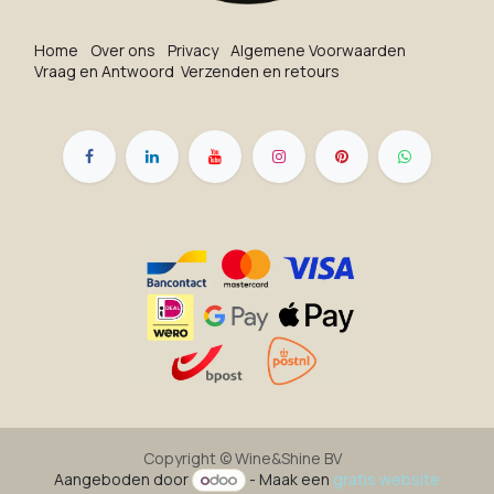
Ho​me
O​ve​r on​s
Privacy
Algemene Voorwaarden
Vraag en Antwoord
Verzenden en retours
Copyright ©
Wine&Shine BV
Aangeboden door
- Maak een
gratis website