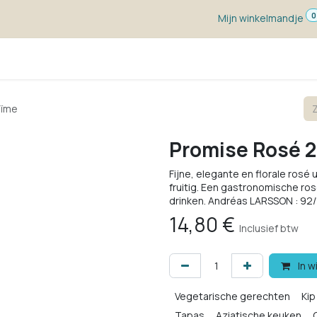
0
Mijn winkelmandje
ketten
Wijn voor ...
Wijnmakers
Blog
w
aïme
Promise Rosé 
Fijne, elegante en florale rosé 
fruitig. Een gastronomische ros
drinken. Andréas LARSSON : 92
14,80
€
Inclusief btw
In w
Vegetarische gerechten
Kip
Tapas
Aziatische keuken