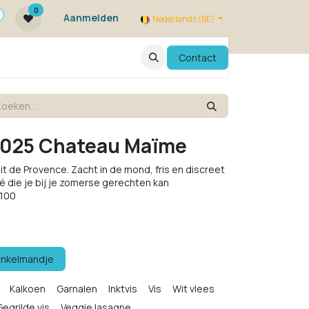
0
Aanmelden
Nederlands (BE)
ie zijn we ?
FAQ
Evenementen
Contact
2025 Chateau Maïme
uit de Provence. Zacht in de mond, fris en discreet
é die je bij je zomerse gerechten kan
/100
inkelmandje
Kalkoen
Garnalen
Inktvis
Vis
Wit vlees
Gegrilde vis
Veggie lasagne
Bouillabaisse