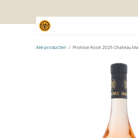
Overslaan naar inhoud
Home
Shop
Proefpak
Alle producten
Promise Rosé 2025 Chateau M