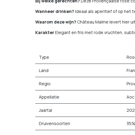
Bij welke gerechten?
Deze Provençaalse rosé com
Wanneer drinken?
Ideaal als aperitief of op het
Waarom deze wijn?
Château Maïme levert hier uit
Karakter
Elegant en fris met rode vruchten, subt
Type
Ros
Land
Fran
Regio
Pro
Appellatie
Aoc
Jaartal
202
Druivensoorten
35% 