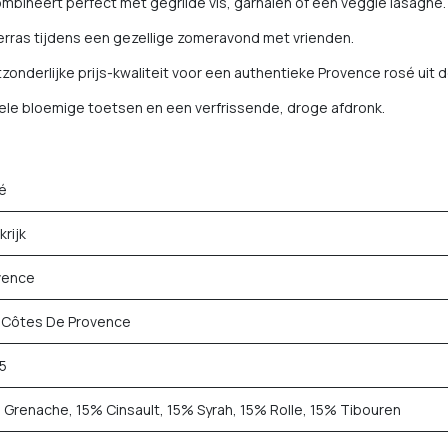
bineert perfect met gegrilde vis, garnalen of een veggie lasagne.
 terras tijdens een gezellige zomeravond met vrienden.
zonderlijke prijs-kwaliteit voor een authentieke Provence rosé uit 
iele bloemige toetsen en een verfrissende, droge afdronk.
é
krijk
vence
 Côtes De Provence
5
Grenache, 15% Cinsault, 15% Syrah, 15% Rolle, 15% Tibouren