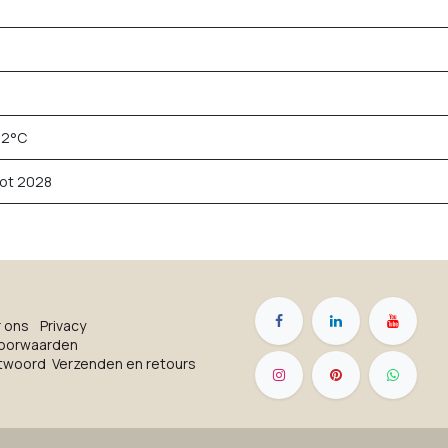
12°C
tot 2028
r on​s
Privacy
oorwaarden
ntwoord
Verzenden en retours