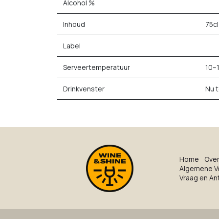
Alcohol %
Inhoud
75cl
Label
Serveertemperatuur
10–
Drinkvenster
Nu 
Ho​me
O​ve​
Algemene V
Vraag en A