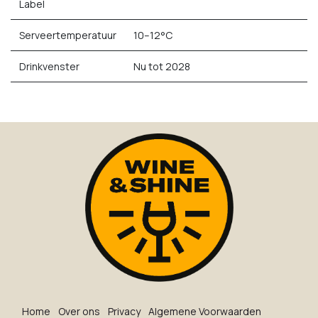
Label
Serveertemperatuur
10–12°C
Drinkvenster
Nu tot 2028
Ho​me
O​ve​r on​s
Privacy
Algemene Voorwaarden