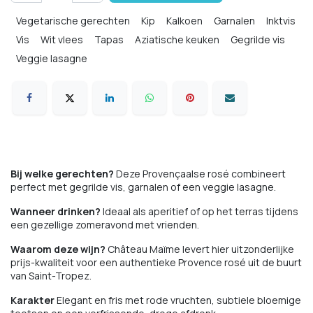
Vegetarische gerechten
Kip
Kalkoen
Garnalen
Inktvis
Vis
Wit vlees
Tapas
Aziatische keuken
Gegrilde vis
Veggie lasagne
Bouillabaisse
Bij welke gerechten?
Deze Provençaalse rosé combineert
perfect met gegrilde vis, garnalen of een veggie lasagne.
Wanneer drinken?
Ideaal als aperitief of op het terras tijdens
een gezellige zomeravond met vrienden.
Waarom deze wijn?
Château Maïme levert hier uitzonderlijke
prijs-kwaliteit voor een authentieke Provence rosé uit de buurt
van Saint-Tropez.
Karakter
Elegant en fris met rode vruchten, subtiele bloemige