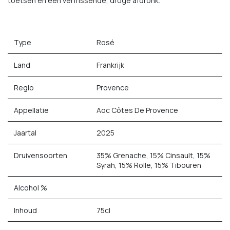
toetsen en een verfrissende, droge afdronk.
Type
Rosé
Land
Frankrijk
Regio
Provence
Appellatie
Aoc Côtes De Provence
Jaartal
2025
Druivensoorten
35% Grenache, 15% Cinsault, 15%
Syrah, 15% Rolle, 15% Tibouren
Alcohol %
Inhoud
75cl