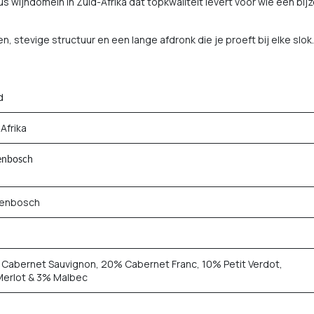
eus wijndomein in Zuid-Afrika dat topkwaliteit levert voor wie een 
n, stevige structuur en een lange afdronk die je proeft bij elke slok.
d
 Afrika
lenbosch
lenbosch
1
Cabernet Sauvignon, 20% Cabernet Franc, 10% Petit Verdot,
erlot & 3% Malbec