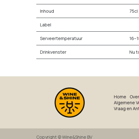
Inhoud
75cl
Label
Serveertemperatuur
16–1
Drinkvenster
Nu t
Ho​me
O​ve​
Algemene V
Vraag en A
Copyright ©
Wine&Shine BV