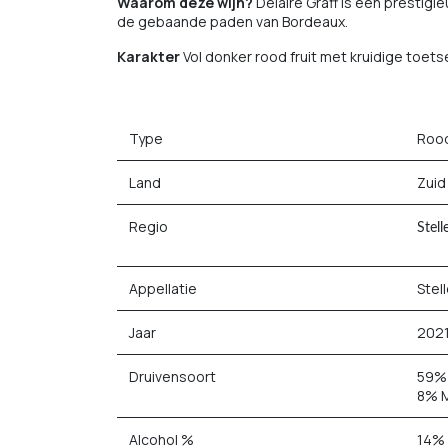
Waarom deze wijn?
Delaire Graff is een prestigi
de gebaande paden van Bordeaux.
Karakter
Vol donker rood fruit met kruidige toetse
Type
Roo
Land
Zuid
Regio
Stel
Appellatie
Stel
Jaar
202
Druivensoort
59% 
8% M
Alcohol %
14%