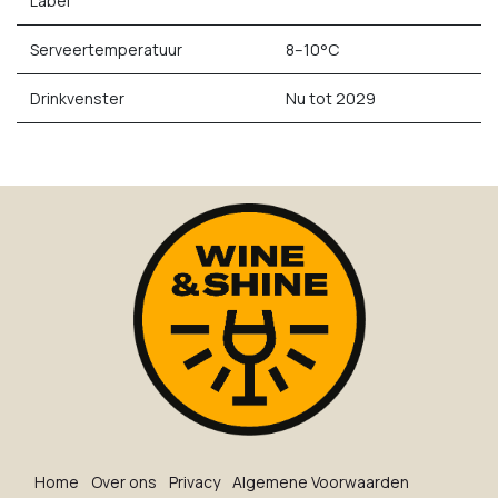
Label
Serveertemperatuur
8–10°C
Drinkvenster
Nu tot 2029
Ho​me
O​ve​r on​s
Privacy
Algemene Voorwaarden