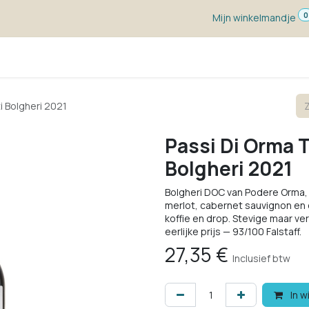
0
Mijn winkelmandje
ketten
Wijn voor ...
Wijnmakers
Blog
w
i Bolgheri 2021
Passi Di Orma 
Bolgheri 2021
Bolgheri DOC van Podere Orma, 
merlot, cabernet sauvignon en c
koffie en drop. Stevige maar ve
eerlijke prijs — 93/100 Falstaff.
27,35
€
Inclusief btw
In w