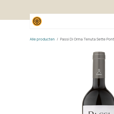
Overslaan naar inhoud
Home
Shop
Proefpak
Alle producten
Passi Di Orma Tenuta Sette Pont