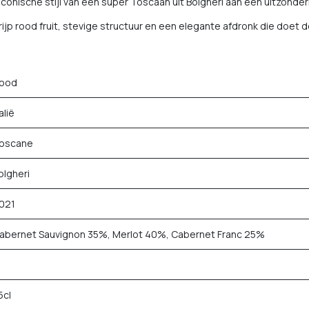
conische stijl van een super Toscaan uit Bolgheri aan een uitzonderl
ijp rood fruit, stevige structuur en een elegante afdronk die doet 
ood
alië
oscane
olgheri
021
abernet Sauvignon 35%, Merlot 40%, Cabernet Franc 25%
5cl