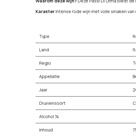
Waarom deze wijn?
Deze Passi Di Orma biedt de i
Karakter
Intense rode wijn met volle smaken van r
Type
R
Land
It
Regio
T
Appellatie
B
Jaar
2
Druivensoort
C
Alcohol %
Inhoud
7