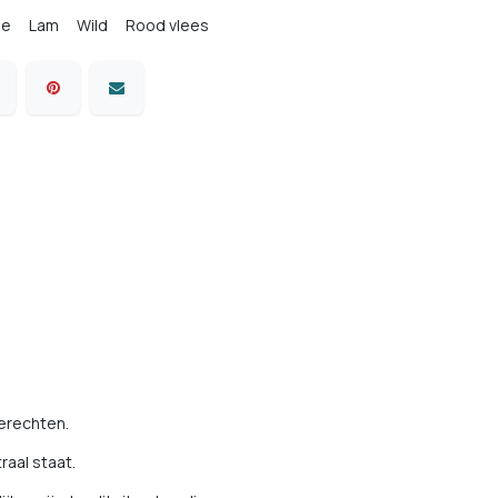
ne
Lam
Wild
Rood vlees
gerechten.
raal staat.