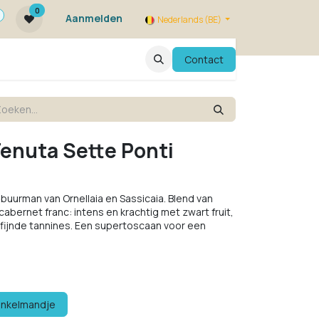
0
Aanmelden
Nederlands (BE)
ie zijn we ?
FAQ
Evenementen
Contact
Tenuta Sette Ponti
buurman van Ornellaia en Sassicaia. Blend van
abernet franc: intens en krachtig met zwart fruit,
rfijnde tannines. Een supertoscaan voor een
inkelmandje