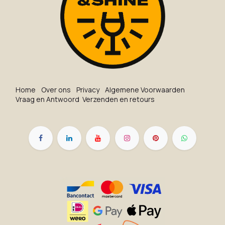
Ho​me
O​ve​r on​s
Privacy
Algemene Voorwaarden
Vraag en Antwoord
Verzenden en retours