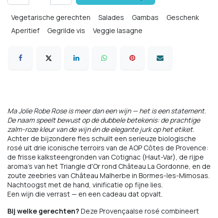
Vegetarische gerechten
Salades
Gambas
Geschenk
Aperitief
Gegrilde vis
Veggie lasagne
Scampi
Ma Jolie Robe Rose is meer dan een wijn — het is een statement.
De naam speelt bewust op de dubbele betekenis: de prachtige
zalm-roze kleur van de wijn én de elegante jurk op het etiket.
Achter de bijzondere fles schuilt een serieuze biologische
rosé uit drie iconische terroirs van de AOP Côtes de Provence:
de frisse kalksteengronden van Cotignac (Haut-Var), de rijpe
aroma's van het Triangle d'Or rond Château La Gordonne, en de
zoute zeebries van Château Malherbe in Bormes-les-Mimosas.
Nachtoogst met de hand, vinificatie op fijne lies.
Een wijn die verrast — en een cadeau dat opvalt.
Bij welke gerechten?
Deze Provençaalse rosé combineert