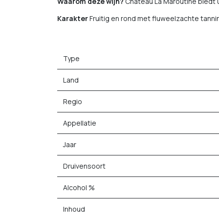
Waarom deze wijn?
Château La Maroutine biedt u
Karakter
Fruitig en rond met fluweelzachte tann
Type
Land
Regio
Appellatie
Jaar
Druivensoort
Alcohol %
Inhoud