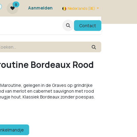
0
Aanmelden
Nederlands (BE)
ie zijn we ?
FAQ
Evenementen
Contact
routine Bordeaux Rood
aroutine, gelegen in de Graves op grindrijke
nd van merlot en cabernet sauvignon met rood
leugje hout. Klassiek Bordeaux zonder poespas.
inkelmandje