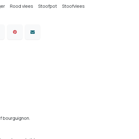
er
Rood vlees
Stoofpot
Stoofvlees
f bourguignon.