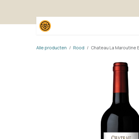
Overslaan naar inhoud
Home
Shop
Proefpak
Alle producten
Rood
Chateau La Maroutine