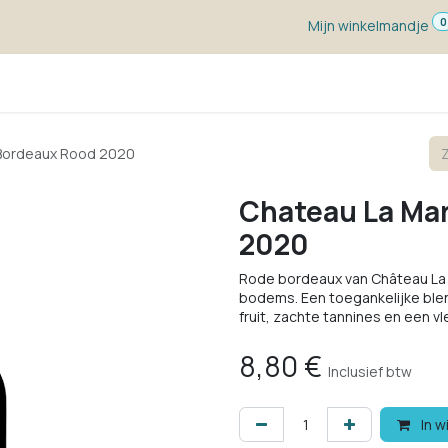
0
Mijn winkelmandje
ketten
Wijn voor ...
Wijnmakers
Blog
w
 Bordeaux Rood 2020
Chateau La Ma
2020
Rode bordeaux van Château La M
bodems. Een toegankelijke ble
fruit, zachte tannines en een v
8,80
€
Inclusief btw
In w