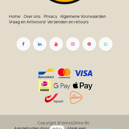
Ho​me
O​ve​r on​s
Privacy
Algemene Voorwaarden
Vraag en Antwoord
Verzenden en retours
Copyright ©
Wine&Shine BV
Aangeboden door
- Maak een
gratis website