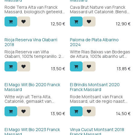
Rode Terra Alta van Franck
Cava Brut Nature van Franck
Massard, biologisch geteeld
Massard uit Catalonië. Blend
in Catalonië. 100% grenache:
van xarel·lo, macabeo en
licht en aangenaam met rood
parellada: droog, fris en
12,50
€
12,90
€
fruit, kruiden en een frisse
zuiver met citrus, appel en
afdronk. Een elegante
een lichte biscuittoets.
Spaanse rode wijn met
Veelzijdig aan tafel — van
finesse.
tapas en vis tot wit vlees en
Rioja Reserva Vina Olabarri
Paloma de Plata Albarino
kaas.
2018
2024
Rioja Reserva van Viña
Witte Rias Baixas van Bodegas
Olabarri, 100% tempranillo. 24
de Altura, 100% albariño uit
maanden op eikenhout en 12
het hart van de Val do Salnés.
maanden op fles: mooi fruit,
Fris en aromatisch met perzik,
13,50
€
13,85
€
soepel en complex met een
peer, citrus en een minerale,
subtiele veroudering. Nu al
zilte toets. Rond en vol in de
lekker, maar kan nog jaren.
mond. Ideaal bij vis,
Veel wijn voor je geld.
zeevruchten en salades.
Bio
El Mago Wit Bio 2020 Franck
El Brindis Montsant 2020
Massard
Franck Massard
Witte wijn uit Terra Alta,
Rode Montsant van Franck
Catalonië, gemaakt van
Massard, uit de regio naast
biologische Garnacha Blanca.
het beroemde Priorat in
Fris en rond met wit fruit, een
Catalonië. Blend van carignan
13,90
€
14,50
€
minerale toets en een lichte
en grenache van oude
kruidigheid. Lekker bij
wijnstokken: geconcentreerd
groenten, vis en zeevruchten
rood fruit, kruiden, elegante
— een aparte Spaanse witte
tannines en mooie frisheid.
Bio
El Mago Wit Bio 2023 Franck
Vinya Cucut Montsant 2018
wijn om te ontdekken.
Massard
Franck Massard