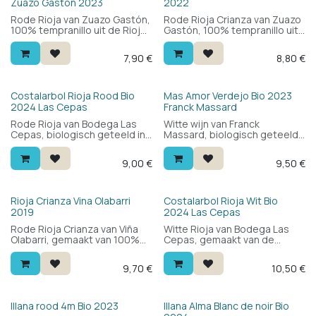
Zuazo Gaston 2023
2022
Rode Rioja van Zuazo Gastón,
Rode Rioja Crianza van Zuazo
100% tempranillo uit de Rioja
Gastón, 100% tempranillo uit
Alavesa. Fruitig, vlot drinkbaar
de Rioja Alavesa. 12 maanden
en modern — zonder
op Frans en Amerikaans
7,90
€
8,80
€
poespas. Perfect bij comfort
eikenhout: fruitig en vlot
food en alledaagse
drinkbaar met vanille, kruiden
maaltijden.
en een moderne,
toegankelijke stijl. Voor elke
Bio
Bio
Costalarbol Rioja Rood Bio
Mas Amor Verdejo Bio 2023
gelegenheid.
2024 Las Cepas
Franck Massard
Rode Rioja van Bodega Las
Witte wijn van Franck
Cepas, biologisch geteeld in
Massard, biologisch geteeld
Uruñuela. Blend van graciano,
in Manzanares ten zuiden van
garnacha en tempranillo:
Madrid. Blend van verdejo en
9,00
€
9,50
€
rond, fruitig en toegankelijk.
sauvignon blanc op 650m
Lekker bij pizza, pasta of
hoogte: fris en aromatisch
barbecue.
met citrus, tropisch fruit en
een ronde, strakke mond.
Bio
Rioja Crianza Vina Olabarri
Costalarbol Rioja Wit Bio
Lekker bij groenten, vis en
2019
2024 Las Cepas
zeevruchten.
Rode Rioja Crianza van Viña
Witte Rioja van Bodega Las
Olabarri, gemaakt van 100%
Cepas, gemaakt van de
tempranillo uit Haro. Een jaar
zeldzame Maturana Blanca.
op eiken vaten: zwart fruit,
Fris en fruitig met een
9,70
€
10,50
€
kruiden, vanille en een frisse
minerale toets en een ronde
zuurgraad voor een mooie
smaak. Een aparte Spaanse
balans. Een klassieke Rioja
witte wijn om te ontdekken —
zonder poespas.
veel wijn voor je geld.
Bio
Bio
Illana rood 4m Bio 2023
Illana Alma Blanc de noir Bio