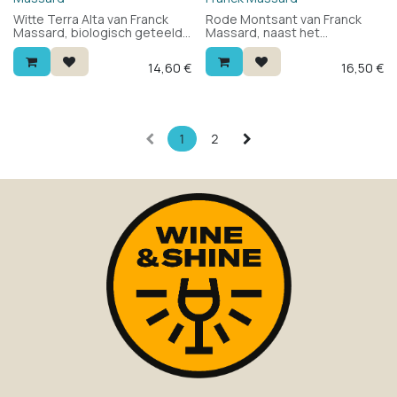
Witte Terra Alta van Franck
Rode Montsant van Franck
Massard, biologisch geteeld
Massard, naast het
in Catalonië. 100% grenache
beroemde Priorat. 100%
blanc: fris en rond met wit
carignan van oude
14,60
€
16,50
€
fruit, bloemen en een
wijnstokken: geconcentreerd
minerale toets. Lekker bij
fruit, rond en evenwichtig met
groenten, vis en zeevruchten.
een mooie frisheid. Lekker bij
tapas, pizza, paella en
gerechten met tomatensaus.
1
2