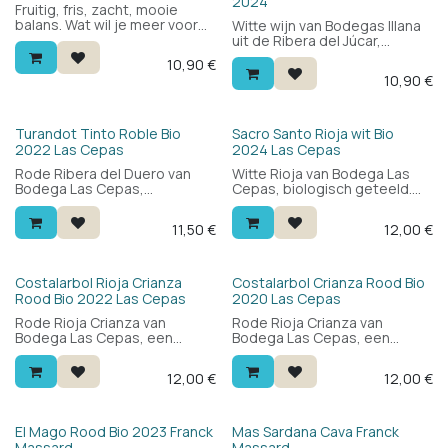
2024
Fruitig, fris, zacht, mooie
balans. Wat wil je meer voor
Witte wijn van Bodegas Illana
de prijs. Bobal, Syrah en
uit de Ribera del Júcar,
Tempranillo zorgen voor een
biologisch geteeld op 750m
10,90
€
lekkere rode wijn met top
hoogte. Blend van sauvignon
10,90
€
prijs / kwaliteit. Spaanse wijn
blanc en bobal blanc de noir:
uit de appellatie Ribera del
fris en aromatisch met citrus,
Jucar.
exotisch fruit en een ronde
volle mond. Een verrassende
Bio
Bio
Turandot Tinto Roble Bio
Sacro Santo Rioja wit Bio
Spaanse witte wijn.
2022 Las Cepas
2024 Las Cepas
Rode Ribera del Duero van
Witte Rioja van Bodega Las
Bodega Las Cepas,
Cepas, biologisch geteeld.
biologisch geteeld. 100%
100% Maturana Blanca: fris en
tempranillo, kort gerijpt op
krachtig met een mooie
11,50
€
12,00
€
eikenhout: fruitig en vlot
balans en een subtiele notige
drinkbaar met een apart
toets. Lekker bij vis, wit vlees,
karakter. Een moderne
kaas en tapas. Veel wijn voor
Spaanse rode wijn voor elke
je geld.
Bio
Bio
Costalarbol Rioja Crianza
Costalarbol Crianza Rood Bio
gelegenheid.
Rood Bio 2022 Las Cepas
2020 Las Cepas
Rode Rioja Crianza van
Rode Rioja Crianza van
Bodega Las Cepas, een
Bodega Las Cepas, een
biologisch familiebedrijf in
biologisch familiebedrijf in
Uruñuela. Blend van graciano,
Uruñuela. Blend van graciano,
12,00
€
12,00
€
garnacha en tempranillo: vol
garnacha en tempranillo: vol
rood fruit, ronde tannines en
rood fruit, ronde tannines en
een prettige kruidigheid.
een prettige kruidigheid.
Ideaal bij vlees, pasta en
Ideaal bij vlees, pasta en
Bio
El Mago Rood Bio 2023 Franck
Mas Sardana Cava Franck
barbecue.
barbecue.
Massard
Massard