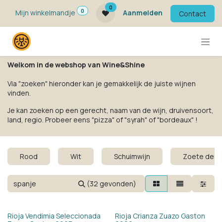
Overslaan naar inhoud
0
0
Mijn winkelmandje
Aanmelden
Contact
Welkom in de webshop van Wine&Shine
Via "zoeken" hieronder kan je gemakkelijk de juiste wijnen
vinden.
Je kan zoeken op een gerecht, naam van de wijn, druivensoort,
land, regio. Probeer eens "pizza" of "syrah" of "bordeaux" !
Rood
Wit
Schuimwijn
Zoete dess
(32 gevonden)
Rioja Vendimia Seleccionada
Rioja Crianza Zuazo Gaston