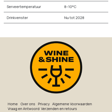
Serveertemperatuur
8–10°C
Drinkvenster
Nu tot 2028
Ho​me
O​ve​r on​s
Privacy
Algemene Voorwaarden
Vraag en Antwoord
Verzenden en retours