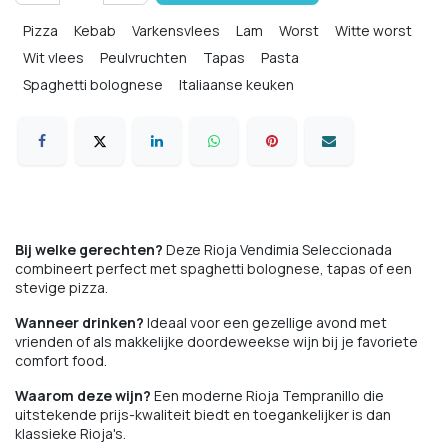
Pizza
Kebab
Varkensvlees
Lam
Worst
Witte worst
Wit vlees
Peulvruchten
Tapas
Pasta
Spaghetti bolognese
Italiaanse keuken
Comfort food
Bij welke gerechten?
Deze Rioja Vendimia Seleccionada
combineert perfect met spaghetti bolognese, tapas of een
stevige pizza.
Wanneer drinken?
Ideaal voor een gezellige avond met
vrienden of als makkelijke doordeweekse wijn bij je favoriete
comfort food.
Waarom deze wijn?
Een moderne Rioja Tempranillo die
uitstekende prijs-kwaliteit biedt en toegankelijker is dan
klassieke Rioja's.