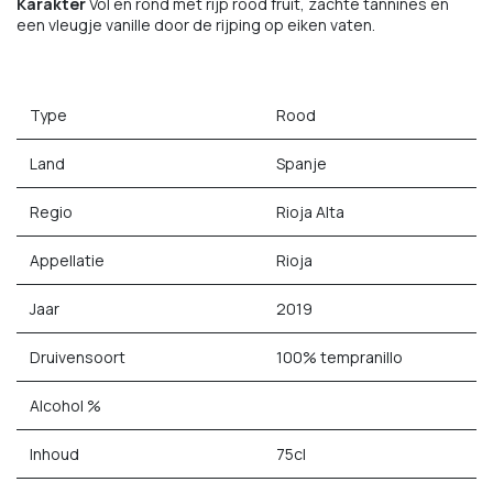
Karakter
Vol en rond met rijp rood fruit, zachte tannines en
een vleugje vanille door de rijping op eiken vaten.
Type
Rood
Land
Spanje
Regio
Rioja Alta
Appellatie
Rioja
Jaar
2019
Druivensoort
100% tempranillo
Alcohol %
Inhoud
75cl