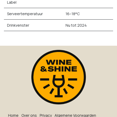
Label
Serveertemperatuur
16–18°C
Drinkvenster
Nu tot 2024
Ho​me
O​ve​r on​s
Privacy
Algemene Voorwaarden