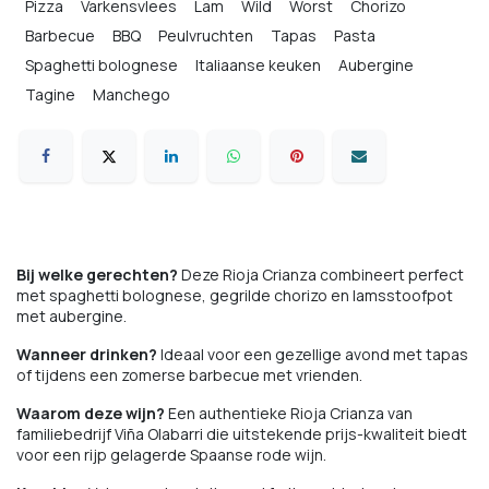
Pizza
Varkensvlees
Lam
Wild
Worst
Chorizo
Barbecue
BBQ
Peulvruchten
Tapas
Pasta
Spaghetti bolognese
Italiaanse keuken
Aubergine
Tagine
Manchego
Bij welke gerechten?
Deze Rioja Crianza combineert perfect
met spaghetti bolognese, gegrilde chorizo en lamsstoofpot
met aubergine.
Wanneer drinken?
Ideaal voor een gezellige avond met tapas
of tijdens een zomerse barbecue met vrienden.
Waarom deze wijn?
Een authentieke Rioja Crianza van
familiebedrijf Viña Olabarri die uitstekende prijs-kwaliteit biedt
voor een rijp gelagerde Spaanse rode wijn.