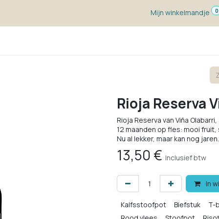
0
Mijn winkelmandje
ketten
Wijn voor ...
Wijnmakers
Blog
w
Rioja Reserva V
Rioja Reserva van Viña Olabarr
12 maanden op fles: mooi fruit
Nu al lekker, maar kan nog jaren.
13,50
€
Inclusief btw
In w
Kalfsstoofpot
Biefstuk
T-
Rood vlees
Stoofpot
Riso