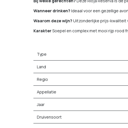
Bij welke gerechten?
Deze Rioja Reserva is de p
Wanneer drinken?
Ideaal voor een gezellige avond
Waarom deze wijn?
Uitzonderlijke prijs-kwalitei
Karakter
Soepel en complex met mooi rijp rood fru
Type
Land
Regio
Appellatie
Jaar
Druivensoort