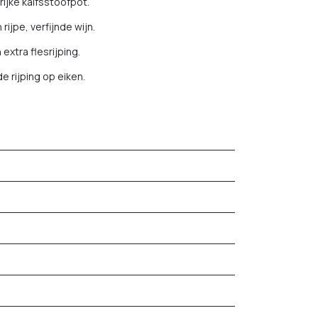
ijke kalfsstoofpot.
rijpe, verfijnde wijn.
extra flesrijping.
e rijping op eiken.