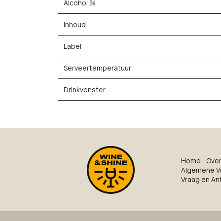
Alcohol %
Inhoud
Label
Serveertemperatuur
Drinkvenster
Ho​me
O​ve​
Algemene V
Vraag en A