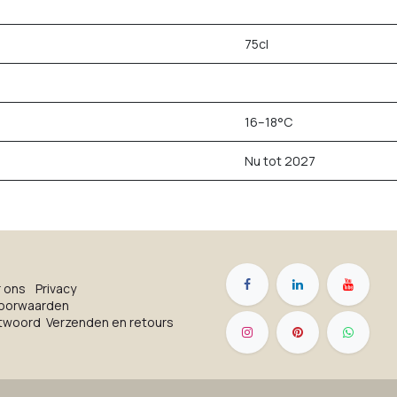
75cl
16–18°C
Nu tot 2027
r on​s
Privacy
oorwaarden
ntwoord
Verzenden en retours