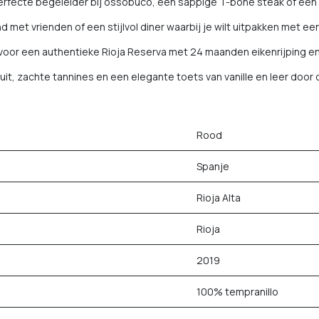
erfecte begeleider bij ossobuco, een sappige T-bone steak of een r
 met vrienden of een stijlvol diner waarbij je wilt uitpakken met een 
t voor een authentieke Rioja Reserva met 24 maanden eikenrijping en 
it, zachte tannines en een elegante toets van vanille en leer door d
Rood
Spanje
Rioja Alta
Rioja
2019
100% tempranillo