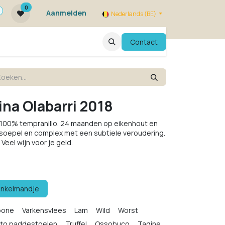
0
Aanmelden
Nederlands (BE)
ie zijn we ?
FAQ
Evenementen
Contact
ina Olabarri 2018
i, 100% tempranillo. 24 maanden op eikenhout en
, soepel en complex met een subtiele veroudering.
 Veel wijn voor je geld.
inkelmandje
bone
Varkensvlees
Lam
Wild
Worst
tto paddestoelen
Truffel
Ossobuco
Tagine