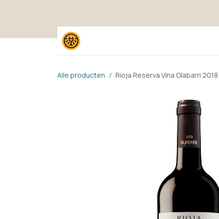
Overslaan naar inhoud
Home
Shop
Proefpak
Alle producten
Rioja Reserva Vina Olabarri 2018