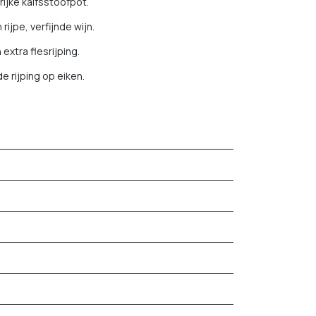
ijke kalfsstoofpot.
rijpe, verfijnde wijn.
extra flesrijping.
e rijping op eiken.