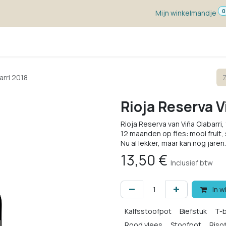
0
Mijn winkelmandje
ketten
Wijn voor ...
Wijnmakers
Blog
w
arri 2018
Rioja Reserva V
Rioja Reserva van Viña Olabarr
12 maanden op fles: mooi fruit
Nu al lekker, maar kan nog jaren.
13,50
€
Inclusief btw
In w
Kalfsstoofpot
Biefstuk
T-
Rood vlees
Stoofpot
Riso