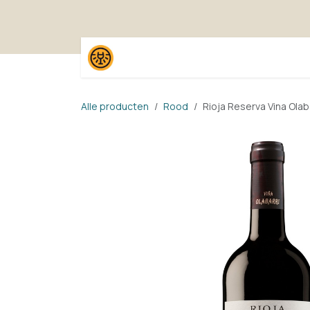
Overslaan naar inhoud
Home
Shop
Proefpak
Alle producten
Rood
Rioja Reserva Vina Olab