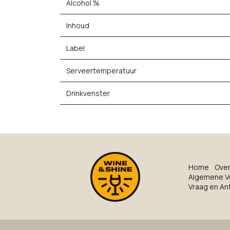
Alcohol %
Inhoud
Label
Serveertemperatuur
Drinkvenster
Ho​me
O​ve​
Algemene V
Vraag en A