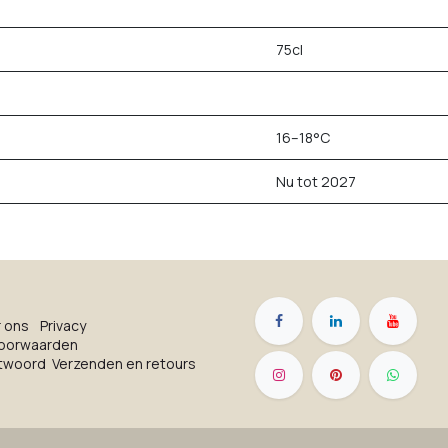
75cl
16–18°C
Nu tot 2027
r on​s
Privacy
oorwaarden
ntwoord
Verzenden en retours