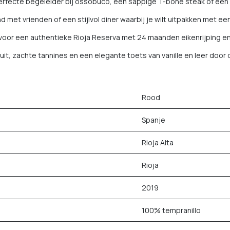
erfecte begeleider bij ossobuco, een sappige T-bone steak of een r
 met vrienden of een stijlvol diner waarbij je wilt uitpakken met een 
t voor een authentieke Rioja Reserva met 24 maanden eikenrijping en 
it, zachte tannines en een elegante toets van vanille en leer door d
Rood
Spanje
Rioja Alta
Rioja
2019
100% tempranillo