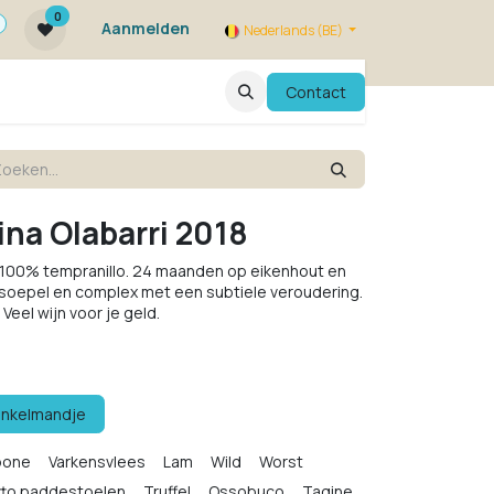
0
Aanmelden
Nederlands (BE)
ie zijn we ?
FAQ
Evenementen
Contact
ina Olabarri 2018
i, 100% tempranillo. 24 maanden op eikenhout en
, soepel en complex met een subtiele veroudering.
 Veel wijn voor je geld.
inkelmandje
bone
Varkensvlees
Lam
Wild
Worst
tto paddestoelen
Truffel
Ossobuco
Tagine