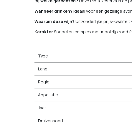
Bij welke gerechten?
Deze Rioja Reserva is de p
Wanneer drinken?
Ideaal voor een gezellige avond
Waarom deze wijn?
Uitzonderlijke prijs-kwalitei
Karakter
Soepel en complex met mooi rijp rood fru
Type
Land
Regio
Appellatie
Jaar
Druivensoort