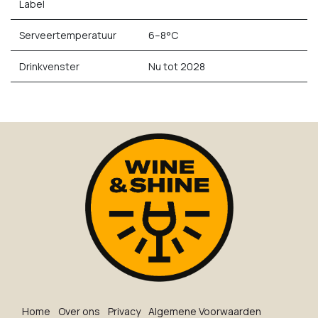
Label
Serveertemperatuur
6–8°C
Drinkvenster
Nu tot 2028
Ho​me
O​ve​r on​s
Privacy
Algemene Voorwaarden