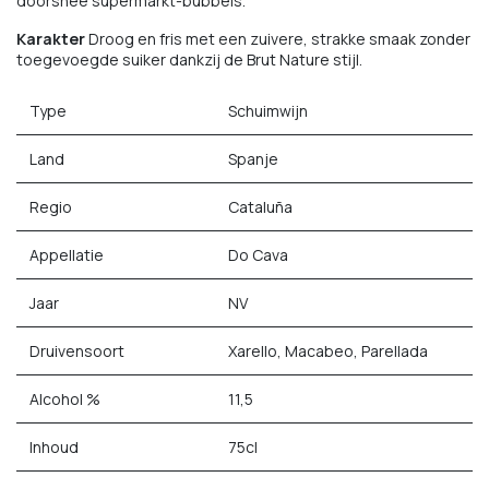
doorsnee supermarkt-bubbels.
Karakter
Droog en fris met een zuivere, strakke smaak zonder
toegevoegde suiker dankzij de Brut Nature stijl.
Type
Schuimwijn
Land
Spanje
Regio
Cataluña
Appellatie
Do Cava
Jaar
NV
Druivensoort
Xarello, Macabeo, Parellada
Alcohol %
11,5
Inhoud
75cl