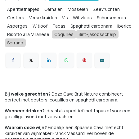
Aperitiefhapjes
Garnalen
Mosselen
Zeevruchten
Oesters
Verse kruiden
Vis
Wit vlees
Schorseneren
Asperges
Witloof
Tapas
Spaghetti carbonara
Iberico
Risotto alla Milanese
Coquilles
Sint-jakobsschelp
Serrano
Bij welke gerechten?
Deze Cava Brut Nature combineert
perfect met oesters, coquilles en spaghetti carbonara.
Wanneer drinken?
Ideaal als aperitief met tapas of voor een
gezellige avond met zeevruchten.
Waarom deze wijn?
Eindelijk een Spaanse Cava met echt
karakter van wijnmaker Franck Massard, ver boven de