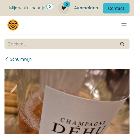
Overslaan naar inhoud
0
0
Mijn winkelmandje
Aanmelden
Contact
Schuimwijn