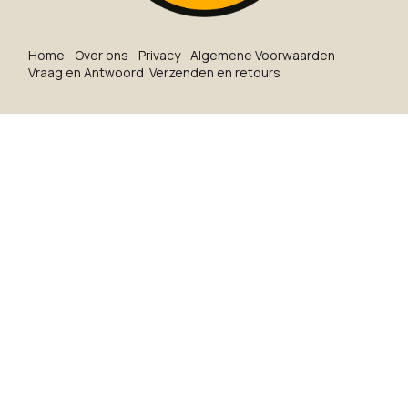
Ho​me
O​ve​r on​s
Privacy
Algemene Voorwaarden
Vraag en Antwoord
Verzenden en retours
Copyright ©
Wine&Shine BV