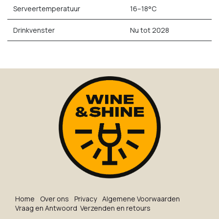
Serveertemperatuur
16–18°C
Drinkvenster
Nu tot 2028
Ho​me
O​ve​r on​s
Privacy
Algemene Voorwaarden
Vraag en Antwoord
Verzenden en retours