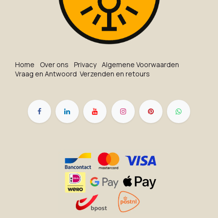
Ho​me
O​ve​r on​s
Privacy
Algemene Voorwaarden
Vraag en Antwoord
Verzenden en retours