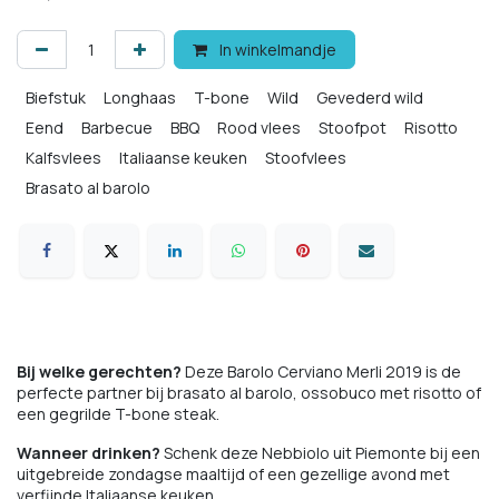
In winkelmandje
Biefstuk
Longhaas
T-bone
Wild
Gevederd wild
Eend
Barbecue
BBQ
Rood vlees
Stoofpot
Risotto
Kalfsvlees
Italiaanse keuken
Stoofvlees
Brasato al barolo
Dry aged
Bij welke gerechten?
Deze Barolo Cerviano Merli 2019 is de
perfecte partner bij brasato al barolo, ossobuco met risotto of
een gegrilde T-bone steak.
Wanneer drinken?
Schenk deze Nebbiolo uit Piemonte bij een
uitgebreide zondagse maaltijd of een gezellige avond met
verfijnde Italiaanse keuken.