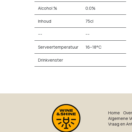
Alcohol %
0.0%
Inhoud
75cl
---
---
Serveertemperatuur
16–18°C
Drinkvenster
Ho​me
O​ve​
Algemene V
Vraag en A