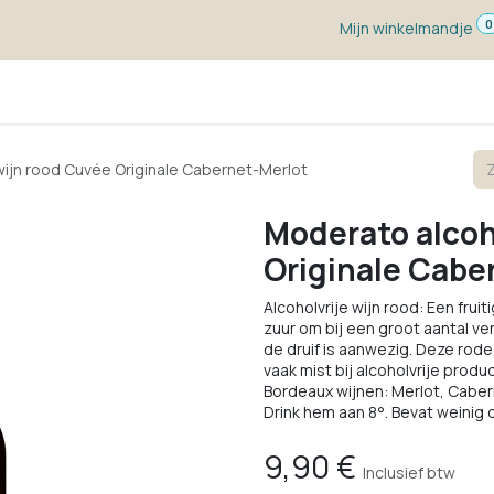
0
Mijn winkelmandje
ketten
Wijn voor ...
Wijnmakers
Blog
w
wijn rood Cuvée Originale Cabernet-Merlot
Moderato alcoh
Originale Cabe
Alcoholvrije wijn rood: Een fru
zuur om bij een groot aantal v
de druif is aanwezig. Deze rode
vaak mist bij alcoholvrije prod
Bordeaux wijnen: Merlot, Caber
Drink hem aan 8°. Bevat weinig 
9,90
€
Inclusief btw