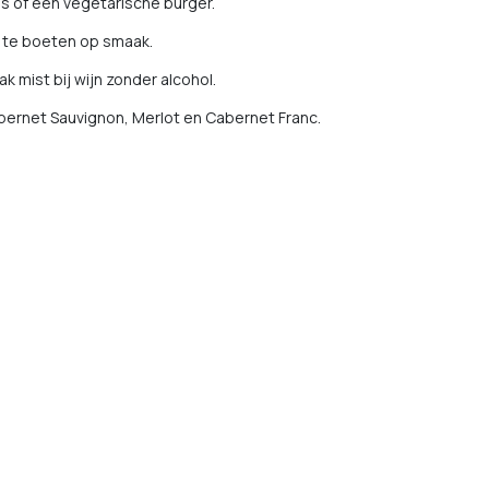
s of een vegetarische burger.
n te boeten op smaak.
k mist bij wijn zonder alcohol.
abernet Sauvignon, Merlot en Cabernet Franc.