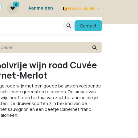
0
Aanmelden
Nederlands (BE)
ie zijn we ?
FAQ
Evenementen
Contact
olvrije wijn rood Cuvée
rnet-Merlot
itige rode wijn met een goede balans en voldoende
erschillende gerechten te passen. De smaak van
 wijn heeft een textuur van zachte tannine die je
ucten. De druivensoorten zijn bekend van de
net sauvignon en een beetje Cabernet franc.
calorieën.