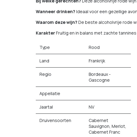
Bij welke gerechten?
Deze alcoholvrije rode wij
Wanneer drinken?
Ideaal voor een gezellige avon
Waarom deze wijn?
De beste alcoholvrije rode wi
Karakter
Fruitig en in balans met zachte tannine
Type
Rood
Land
Frankrijk
Regio
Bordeaux -
Gascogne
Appellatie
Jaartal
NV
Druivensoorten
Cabernet
Sauvignon, Merlot,
Cabernet Franc