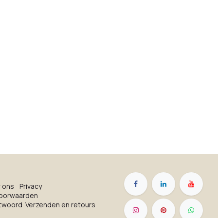
r on​s
Privacy
oorwaarden
ntwoord
Verzenden en retours