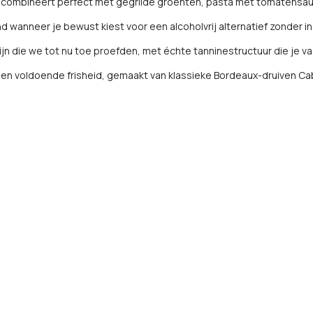
n combineert perfect met gegrilde groenten, pasta met tomatensau
d wanneer je bewust kiest voor een alcoholvrij alternatief zonder i
jn die we tot nu toe proefden, met échte tanninestructuur die je vaa
s en voldoende frisheid, gemaakt van klassieke Bordeaux-druiven C