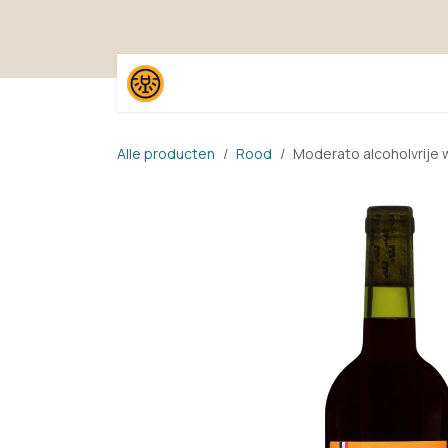
Overslaan naar inhoud
Home
Shop
Proefpak
Alle producten
Rood
Moderato alcoholvrije 