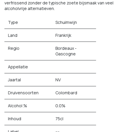
verfrissend zonder de typische zoete bijsmaak van veel
alcoholvrije alternatieven.
Type
Schuimwijn
Land
Frankrijk
Regio
Bordeaux -
Gascogne
Appellatie
Jaartal
NV
Druivensoorten
Colombard
Alcohol %
0.0%
Inhoud
75cl
Label
---