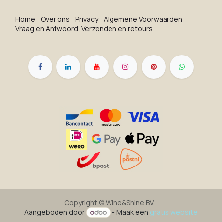
Ho​me
O​ve​r on​s
Privacy
Algemene Voorwaarden
Vraag en Antwoord
Verzenden en retours
Copyright ©
Wine&Shine BV
Aangeboden door
- Maak een
gratis website